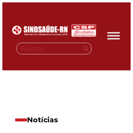
O Sindicato
Convênio
Notícias
Downloads
Fale conosco
Filie-se
Jurídico
Transparência
Notícias
Área de Lazer