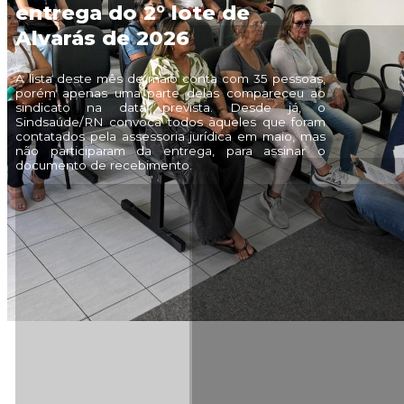
entrega do 2° lote de
Imprensa
Alvarás de 2026
A lista deste mês de maio conta com 35 pessoas,
porém apenas uma parte delas compareceu ao
sindicato na data prevista. Desde já, o
Sindsaúde/RN convoca todos àqueles que foram
contatados pela assessoria jurídica em maio, mas
não participaram da entrega, para assinar o
documento de recebimento.