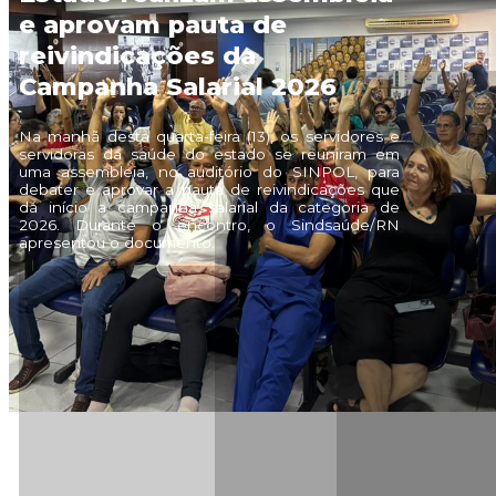
e aprovam pauta de
Imprensa
reivindicações da
Campanha Salarial 2026
Na manhã desta quarta-feira (13), os servidores e
servidoras da saúde do estado se reuniram em
uma assembleia, no auditório do SINPOL, para
debater e aprovar a pauta de reivindicações que
dá início a campanha salarial da categoria de
2026. Durante o encontro, o Sindsaúde/RN
apresentou o documento.