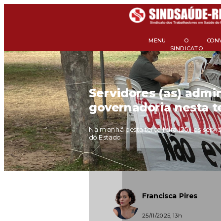
MENU
O
CON
SINDICATO
Servidores (as) admin
governadoria nesta te
Na manhã desta terça-feira (25), os servi
do Estado.
Francisca Pires
25/11/2025, 13h