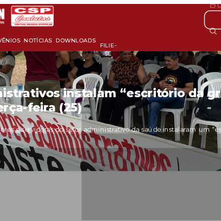
VÊNIOS
NOTÍCIAS
DOWNLOADS
FILIE-
SE
istrativos instalam “escritório da g
rça-feira (25)
dores e servidoras do setor administrativo da saúde instalaram um “e