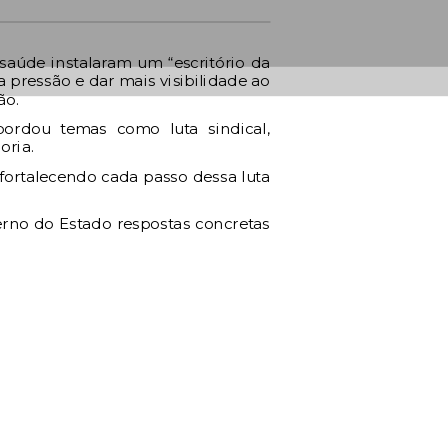
 saúde instalaram um “escritório da
a pressão e dar mais visibilidade ao
ão.
bordou temas como luta sindical,
oria.
fortalecendo cada passo dessa luta
erno do Estado respostas concretas