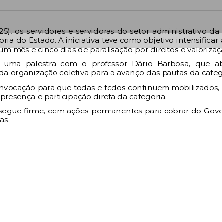
25), os servidores e servidoras do setor administrativo da
ia do Estado. A iniciativa teve como objetivo intensificar 
 mês e cinco dias de paralisação por direitos e valorizaç
e uma palestra com o professor Dário Barbosa, que a
da organização coletiva para o avanço das pautas da categ
nvocação para que todas e todos continuem mobilizados, 
resença e participação direta da categoria.
 segue firme, com ações permanentes para cobrar do Gov
as.