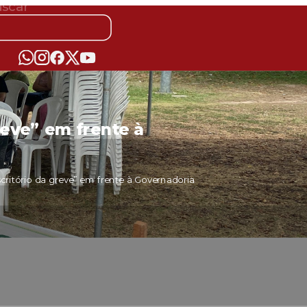
reve” em frente à
scritório da greve” em frente à Governadoria